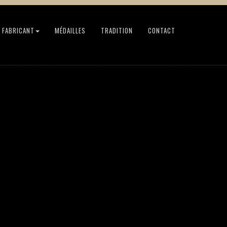
Matière : Bronze Altuglas Socle : Sans Hauteur totale 240 mm Design
 FABRICANT
MÉDAILLES
TRADITION
CONTACT
Bronzes de Mohon symbolisant la réussite collective -
Personnalisable par gravure laser sur l'altuglas
INFORMATION DE L'IMAGE